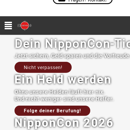
Dein NipponCon-Ti
Jetzt sichern, Geld sparen und die Vorfreud
Nicht verpassen!
Ein Held werden
Ohne unsere Helden läuft hier nix.
Und nicht weniger sind unsere Helfer.
Folge deiner Berufung!
NipponCon 2026