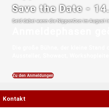
Save the Date - 14
Seid dabei wenn die NipponCon im August in
Anmeldephasen geö
Die große Bühne, der kleine Stand o
Aussteller, Showact, Workshopleite
Zu den Anmeldungen
Kontakt