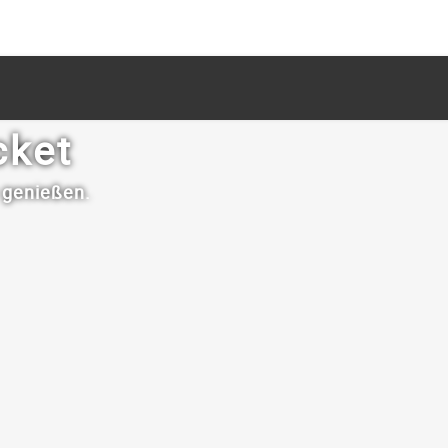
cket
e genießen.