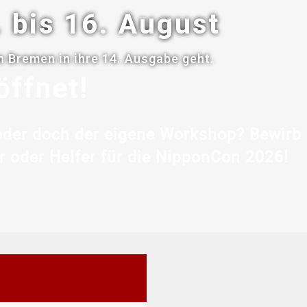
. bis 16. August
 Bremen in ihre 14. Ausgabe geht.
ffnet!
der doch der eigene Workshop? Bewirb di
r oder Helfer für die NipponCon 2026!