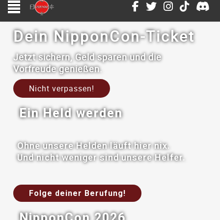
Dein NipponCon-Ticket
Jetzt sichern, Geld sparen und die
Vorfreude genießen.
Nicht verpassen!
Ein Held werden
Ohne unsere Helden läuft hier nix.
Und nicht weniger sind unsere Helfer.
Folge deiner Berufung!
NipponCon 2026