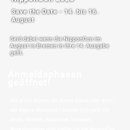
Save the Date - 14. bis 16.
August
Seid dabei wenn die NipponCon im
August in Bremen in ihre 14. Ausgabe
geht.
Anmeldephasen
geöffnet!
Die große Bühne, der kleine Stand oder doch
der eigene Workshop? Bewirb dich jetzt als
Artist, Händler, Aussteller, Showact,
Workshopleiter oder Helfer für die NipponCon