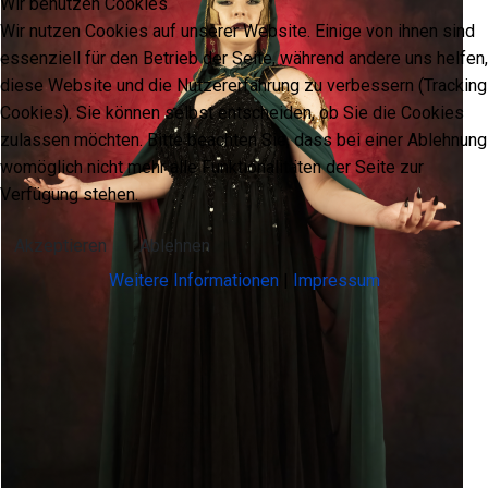
Wir benutzen Cookies
Wir nutzen Cookies auf unserer Website. Einige von ihnen sind
essenziell für den Betrieb der Seite, während andere uns helfen,
diese Website und die Nutzererfahrung zu verbessern (Tracking
Cookies). Sie können selbst entscheiden, ob Sie die Cookies
zulassen möchten. Bitte beachten Sie, dass bei einer Ablehnung
womöglich nicht mehr alle Funktionalitäten der Seite zur
Verfügung stehen.
Akzeptieren
Ablehnen
Weitere Informationen
|
Impressum