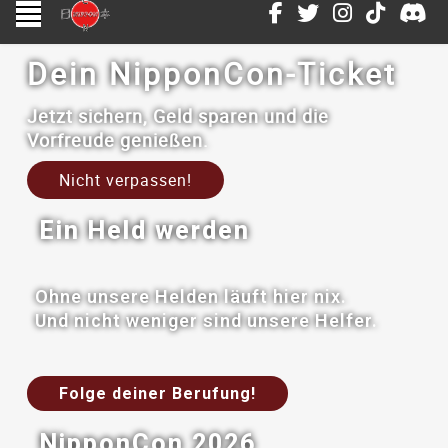
Dein NipponCon-Ticket
Jetzt sichern, Geld sparen und die
Vorfreude genießen.
Nicht verpassen!
Ein Held werden
Ohne unsere Helden läuft hier nix.
Und nicht weniger sind unsere Helfer.
Folge deiner Berufung!
NipponCon 2026