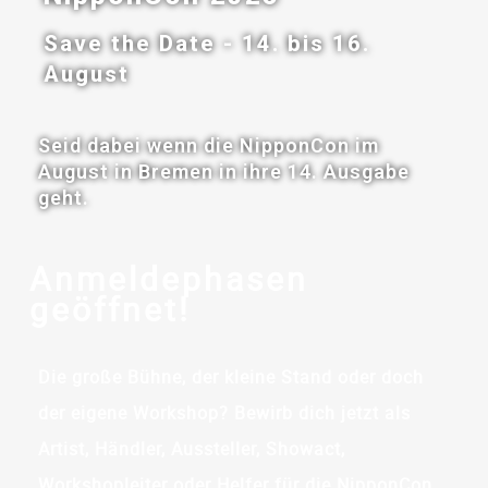
Save the Date - 14. bis 16.
August
Seid dabei wenn die NipponCon im
August in Bremen in ihre 14. Ausgabe
geht.
Anmeldephasen
geöffnet!
Die große Bühne, der kleine Stand oder doch
der eigene Workshop? Bewirb dich jetzt als
Artist, Händler, Aussteller, Showact,
Workshopleiter oder Helfer für die NipponCon