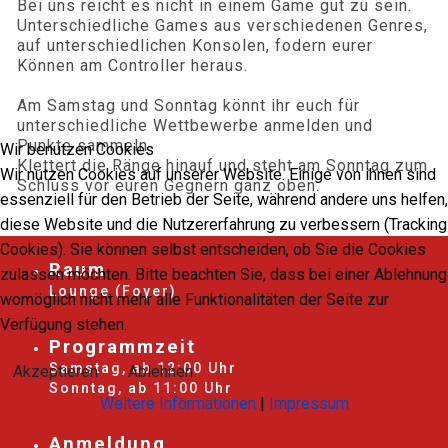
Bei uns reicht es nicht in einem Game gut zu sein.
Unterschiedliche Games aus verschiedenen Genres,
auf unterschiedlichen Konsolen, fodern eurer
Können am Controller heraus.
Am Samstag und Sonntag könnt ihr euch für
unterschiedliche Wettbewerbe anmelden und
Punkte sammeln.
Wir benutzen Cookies
Klettert die Ränge hinauf und steht am Sonntag zum
Wir nutzen Cookies auf unserer Website. Einige von ihnen sind
Schluss vor euren Gegnern ganz oben.
essenziell für den Betrieb der Seite, während andere uns helfen,
diese Website und die Nutzererfahrung zu verbessern (Tracking
Cookies). Sie können selbst entscheiden, ob Sie die Cookies
Raum
zulassen möchten. Bitte beachten Sie, dass bei einer Ablehnung
Lounge (Foyer)
womöglich nicht mehr alle Funktionalitäten der Seite zur
Verfügung stehen.
Programmzeit
Samstag, ab 12:00 Uhr
Akzeptieren
Ablehnen
Sonntag, ab 11:00 Uhr
Weitere Informationen
|
Impressum
Anmeldung